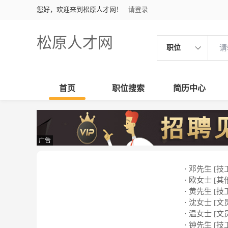
您好，欢迎来到松原人才网！
请登录
松原人才网
职位
首页
职位搜索
简历中心
广告
· 邓先生 [技
· 欧女士 [其
· 黄先生 [技
· 沈女士 [文
· 温女士 [文
· 钟先生 [技