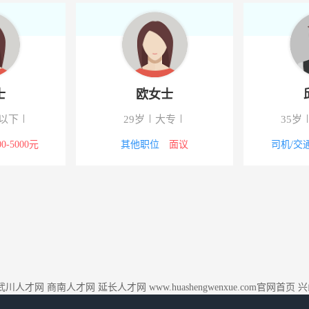
士
欧女士
以下
29岁
大专
35岁
00-5000元
其他职位
面议
司机/交
武川人才网
商南人才网
延长人才网
www.huashengwenxue.com官网首页
兴