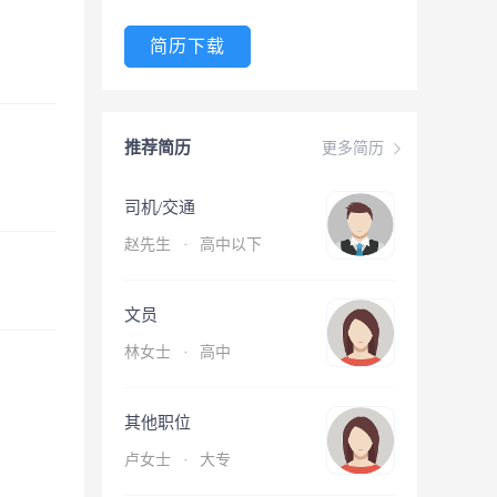
简历下载
推荐简历
更多简历
司机/交通
赵先生
·
高中以下
文员
林女士
·
高中
其他职位
卢女士
·
大专