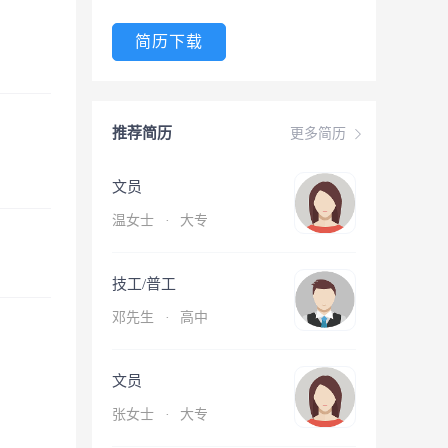
简历下载
推荐简历
更多简历
文员
温女士
·
大专
技工/普工
邓先生
·
高中
文员
张女士
·
大专